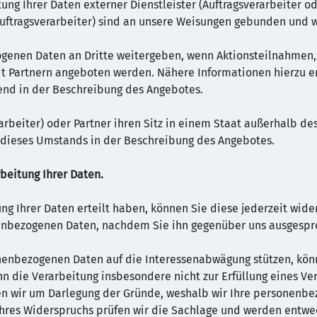
tung Ihrer Daten externer Dienstleister (Auftragsverarbeiter od
Auftragsverarbeiter) sind an unsere Weisungen gebunden und w
ogenen Daten an Dritte weitergeben, wenn Aktionsteilnahmen,
 Partnern angeboten werden. Nähere Informationen hierzu er
nd in der Beschreibung des Angebotes.
erarbeiter) oder Partner ihren Sitz in einem Staat außerhalb 
n dieses Umstands in der Beschreibung des Angebotes.
beitung Ihrer Daten.
tung Ihrer Daten erteilt haben, können Sie diese jederzeit wide
onenbezogenen Daten, nachdem Sie ihn gegenüber uns ausgesp
sonenbezogenen Daten auf die Interessenabwägung stützen, kö
nn die Verarbeitung insbesondere nicht zur Erfüllung eines Vert
n wir um Darlegung der Gründe, weshalb wir Ihre personenbe
 Ihres Widerspruchs prüfen wir die Sachlage und werden entwe