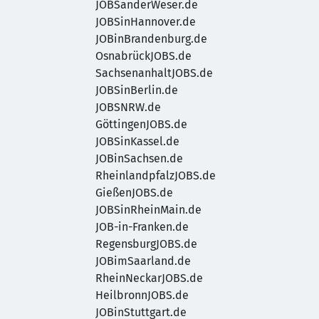
JOBSanderWeser.de
JOBSinHannover.de
JOBinBrandenburg.de
OsnabrückJOBS.de
SachsenanhaltJOBS.de
JOBSinBerlin.de
JOBSNRW.de
GöttingenJOBS.de
JOBSinKassel.de
JOBinSachsen.de
RheinlandpfalzJOBS.de
GießenJOBS.de
JOBSinRheinMain.de
JOB-in-Franken.de
RegensburgJOBS.de
JOBimSaarland.de
RheinNeckarJOBS.de
HeilbronnJOBS.de
JOBinStuttgart.de