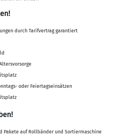
en!
ungen durch Tarifvertrag garantiert
ld
Altersvorsorge
itsplatz
onntags- oder Feiertagseinsätzen
itsplatz
ben!
d Pakete auf Rollbänder und Sortiermaschine