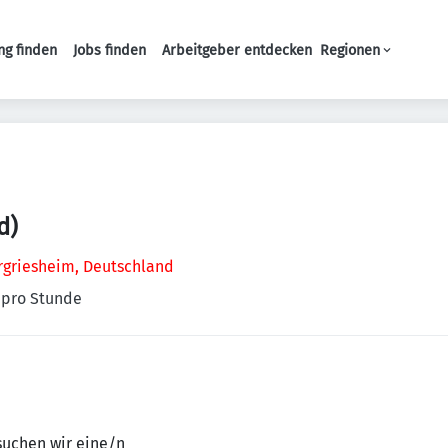
ng finden
Jobs finden
Arbeitgeber entdecken
Regionen
Haupt-Navigation
d)
ergriesheim, Deutschland
€ pro Stunde
suchen wir eine/n