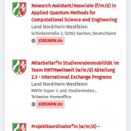
Research Assistant/Associate (f/m/d) in
Applied Quantum Methods for
Computational Science and Engineering
Land Nordrhein-Westfalen
Schinkelstraße 2, 52062 Aachen, Deutschland
JOBSNRW.de
Mitarbeiter*in Studierendenmobilität im
Team RWTHweltweit (w/m/d) Abteilung
2.3 - International Exchange Programs
Land Nordrhein-Westfalen
RWTH Super C and Studierenden
Sekretariat, Templergraben 57, 52062
Teilweise Homeoffice
Aachen, Deutschland
JOBSNRW.de
Projektkoordinator*in (w/m/d) –