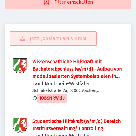
Filter einschalten
Jetzt Jobalarm aktivieren!
Wissenschaftliche Hilfskraft mit
Bachelorabschluss (w/m/d) - Aufbau von
modellbasierten Systembeispielen in
3DX Wissenschaftliche Hilfskraft mit
Land Nordrhein-Westfalen
Bachelorabschluss (w/m/d) - Aufbau von
Schinkelstraße 2a, 52062 Aachen,
Deutschland
modellbasierten Systembeispielen in
JOBSNRW.de
3DX
Studentische Hilfskraft (w/m/d) Bereich
Institutsverwaltung/ Controlling
Land Nordrhein-Westfalen