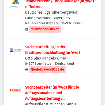
Teamassistenz / Office Manager (m/w/d)
in Teilzeit
Deutsches Jugendherbergswerk
Landesverband Bayern e.V.
Mauerkircherstraße 5, 81679 München,
Deutschland
MünchenerJOBS.de
Sachbearbeitung in der
Kreditorenbuchhaltung (m/w/d)
Otto Glas Handels-GmbH
84307 Eggenfelden, Deutschland
NiederbayernJOBS.de
Sachbearbeiter (m/w/d) für die
Auftragsannahme und
Auftragsbearbeitung /
Auftragsabwicklung
Aufzugsdienst München GmbH +