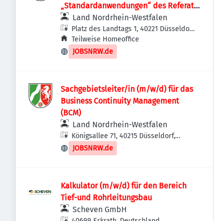
„Standardanwendungen“ des Referats
II.C.3 „IT-Management“
Land Nordrhein-Westfalen
Platz des Landtags 1, 40221 Düsseldorf,
Deutschland
Teilweise Homeoffice
JOBSNRW.de
Sachgebietsleiter/in (m/w/d) für das
Business Continuity Management
(BCM)
Land Nordrhein-Westfalen
Königsallee 71, 40215 Düsseldorf,
Deutschland
JOBSNRW.de
Kalkulator (m/w/d) für den Bereich
Tief-und Rohrleitungsbau
Scheven GmbH
40699 Erkrath, Deutschland