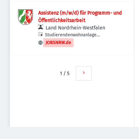
Assistenz (m/w/d) für Programm- und
Öffentlichkeitsarbeit
Land Nordrhein-Westfalen
Studierendenwohnanlage
Universitätsstraße 1,
JOBSNRW.de
Studierendenwerk Düsseldorf, 40225
Düsseldorf, Deutschland
1
/
5