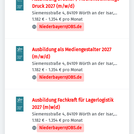
Druck 2027 (m/w/d)
Siemensstraße 4, 84109 Wörth an der Isar,
Deutschland
1.182 € - 1.354 € pro Monat
NiederbayernJOBS.de
Ausbildung als Mediengestalter 2027
(m/w/d)
Siemensstraße 4, 84109 Wörth an der Isar,
Deutschland
1.182 € - 1.354 € pro Monat
NiederbayernJOBS.de
Ausbildung Fachkraft für Lagerlogistik
2027 (m|w|d)
Siemensstraße 4, 84109 Wörth an der Isar,
Deutschland
1.182 € - 1.354 € pro Monat
NiederbayernJOBS.de