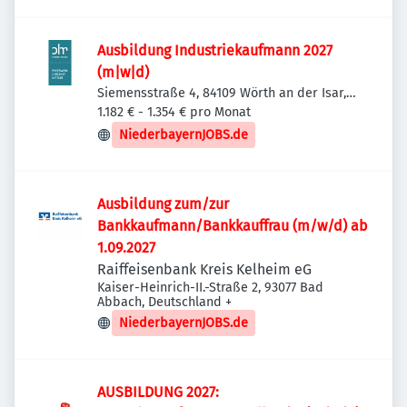
Ausbildung Industriekaufmann 2027
(m|w|d)
Siemensstraße 4, 84109 Wörth an der Isar,
Deutschland
1.182 € - 1.354 € pro Monat
NiederbayernJOBS.de
Ausbildung zum/zur
Bankkaufmann/Bankkauffrau (m/w/d) ab
1.09.2027
Raiffeisenbank Kreis Kelheim eG
Kaiser-Heinrich-II.-Straße 2, 93077 Bad
Abbach, Deutschland
+
NiederbayernJOBS.de
AUSBILDUNG 2027: