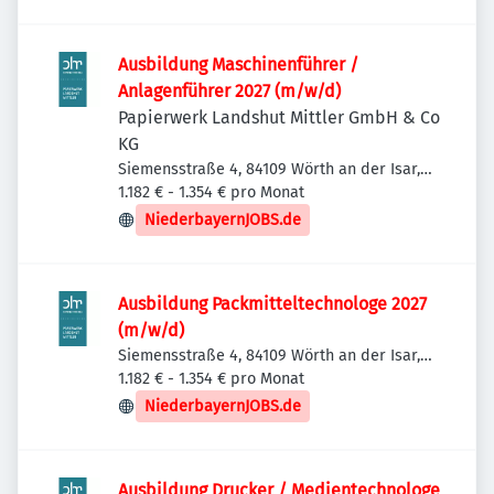
Ausbildung Maschinenführer /
Anlagenführer 2027 (m/w/d)
Papierwerk Landshut Mittler GmbH & Co
KG
Siemensstraße 4, 84109 Wörth an der Isar,
Deutschland
1.182 € - 1.354 € pro Monat
NiederbayernJOBS.de
Ausbildung Packmitteltechnologe 2027
(m/w/d)
Siemensstraße 4, 84109 Wörth an der Isar,
Deutschland
1.182 € - 1.354 € pro Monat
NiederbayernJOBS.de
Ausbildung Drucker / Medientechnologe