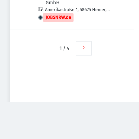
GmbH
Amerikastraße 1, 58675 Hemer,
Deutschland
JOBSNRW.de
1
/
4