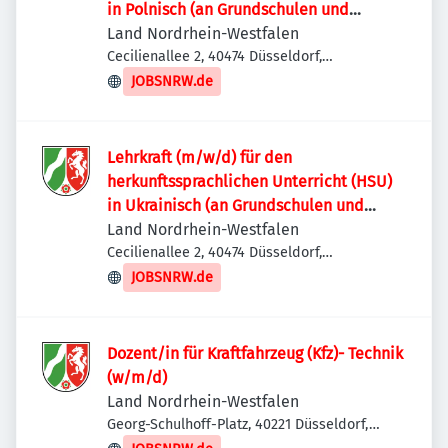
in Polnisch (an Grundschulen und
Schulen der Sekundarstufe I)
Land Nordrhein-Westfalen
Cecilienallee 2, 40474 Düsseldorf,
Deutschland
JOBSNRW.de
Lehrkraft (m/w/d) für den
herkunftssprachlichen Unterricht (HSU)
in Ukrainisch (an Grundschulen und
Schulen der Sekundarstufe I)
Land Nordrhein-Westfalen
Cecilienallee 2, 40474 Düsseldorf,
Deutschland
JOBSNRW.de
Dozent/in für Kraftfahrzeug (Kfz)- Technik
(w/m/d)
Land Nordrhein-Westfalen
Georg-Schulhoff-Platz, 40221 Düsseldorf,
Deutschland