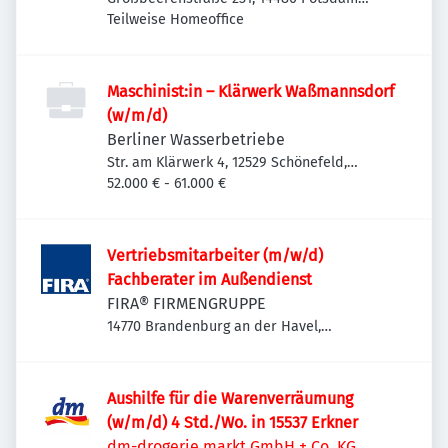
Südost, Deutschland
Teilweise Homeoffice
Maschinist:in – Klärwerk Waßmannsdorf
(w/m/d)
Berliner Wasserbetriebe
Str. am Klärwerk 4, 12529 Schönefeld,
Deutschland
52.000 € - 61.000 €
Vertriebsmitarbeiter (m/w/d)
Fachberater im Außendienst
FIRA® FIRMENGRUPPE
14770 Brandenburg an der Havel,
Deutschland
Aushilfe für die Warenverräumung
(w/m/d) 4 Std./Wo. in 15537 Erkner
dm-drogerie markt GmbH + Co. KG