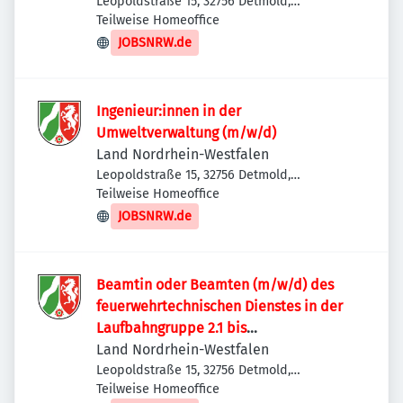
Leopoldstraße 15, 32756 Detmold,
Deutschland
Teilweise Homeoffice
JOBSNRW.de
Ingenieur:innen in der
Umweltverwaltung (m/w/d)
Land Nordrhein-Westfalen
Leopoldstraße 15, 32756 Detmold,
Deutschland
Teilweise Homeoffice
JOBSNRW.de
Beamtin oder Beamten (m/w/d) des
feuerwehrtechnischen Dienstes in der
Laufbahngruppe 2.1 bis
Besoldungsgruppe A12 LBesO
Land Nordrhein-Westfalen
Leopoldstraße 15, 32756 Detmold,
Deutschland
Teilweise Homeoffice