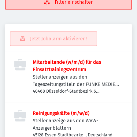
Filter einschalten
Jetzt Jobalarm aktivieren!
Mitarbeitende (w/m/d) für das
Einsatztrainingszentrum
Stellenanzeigen aus den
Tageszeitungstiteln der FUNKE MEDIEN
NRW
40468 Düsseldorf-Stadtbezirk 6,
Deutschland
Reinigungskräfte (m/w/d)
Stellenanzeige aus den WVW-
Anzeigenblättern
45128 Essen-Stadtbezirke I, Deutschland