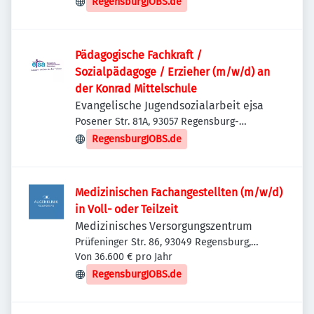
RegensburgJOBS.de
Pädagogische Fachkraft /
Sozialpädagoge / Erzieher (m/w/d) an
der Konrad Mittelschule
Evangelische Jugendsozialarbeit ejsa
Posener Str. 81A, 93057 Regensburg-
Konradsiedlung-Wutzlhofen, Deutschland
RegensburgJOBS.de
Medizinischen Fachangestellten (m/w/d)
in Voll- oder Teilzeit
Medizinisches Versorgungszentrum
Prüfeninger Str. 86, 93049 Regensburg,
Deutschland
Von 36.600 € pro Jahr
RegensburgJOBS.de