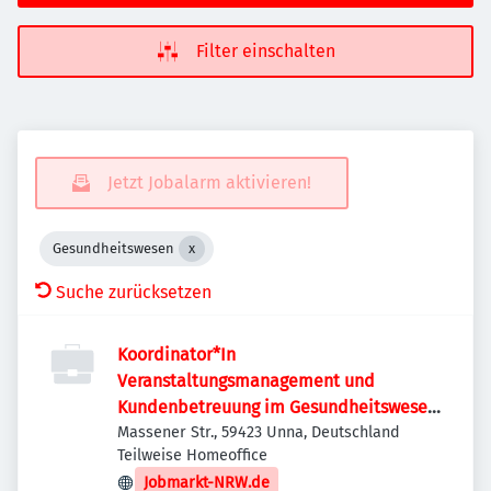
Filter einschalten
Jetzt Jobalarm aktivieren!
Gesundheitswesen
Suche zurücksetzen
Koordinator*In
Veranstaltungsmanagement und
Kundenbetreuung im Gesundheitswesen
(m/w/d)
Massener Str., 59423 Unna, Deutschland
Teilweise Homeoffice
Jobmarkt-NRW.de