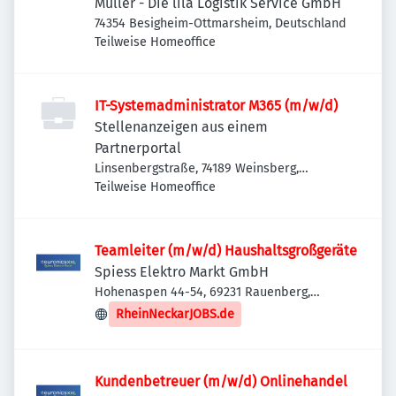
Müller - Die lila Logistik Service GmbH
74354 Besigheim-Ottmarsheim, Deutschland
Teilweise Homeoffice
IT-Systemadministrator M365 (m/w/d)
Stellenanzeigen aus einem
Partnerportal
Linsenbergstraße, 74189 Weinsberg,
Deutschland
Teilweise Homeoffice
Teamleiter (m/w/d) Haushaltsgroßgeräte
Spiess Elektro Markt GmbH
Hohenaspen 44-54, 69231 Rauenberg,
Deutschland
RheinNeckarJOBS.de
Kundenbetreuer (m/w/d) Onlinehandel