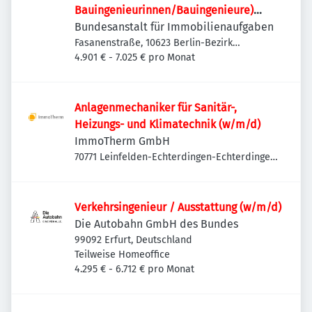
Bauingenieurinnen/Bauingenieure)
(w/m/d)
Bundesanstalt für Immobilienaufgaben
Fasanenstraße, 10623 Berlin-Bezirk
Charlottenburg-Wilmersdorf, Deutschland
4.901 € - 7.025 € pro Monat
Anlagenmechaniker für Sanitär-,
Heizungs- und Klimatechnik (w/m/d)
ImmoTherm GmbH
70771 Leinfelden-Echterdingen-Echterdingen,
Deutschland
Verkehrsingenieur / Ausstattung (w/m/d)
Die Autobahn GmbH des Bundes
99092 Erfurt, Deutschland
Teilweise Homeoffice
4.295 € - 6.712 € pro Monat