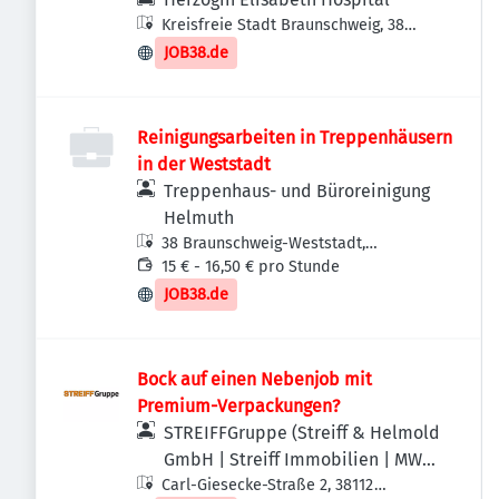
Kreisfreie Stadt Braunschweig, 38
Braunschweig, Deutschland
JOB38.de
Reinigungsarbeiten in Treppenhäusern
in der Weststadt
Treppenhaus- und Büroreinigung
Helmuth
38 Braunschweig-Weststadt,
Deutschland
15 € - 16,50 € pro Stunde
JOB38.de
Bock auf einen Nebenjob mit
Premium-Verpackungen?
STREIFFGruppe (Streiff & Helmold
GmbH | Streiff Immobilien | MWS -
Carl-Giesecke-Straße 2, 38112
Mechanische Werkstatt Streiff