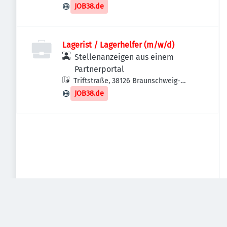
Braunschweig, Deutschland
GmbH & Co. KG)
JOB38.de
Lagerist / Lagerhelfer (m/w/d)
Stellenanzeigen aus einem
Partnerportal
Triftstraße, 38126 Braunschweig-
Südstadt-Rautheim-Mascherode,
JOB38.de
Deutschland