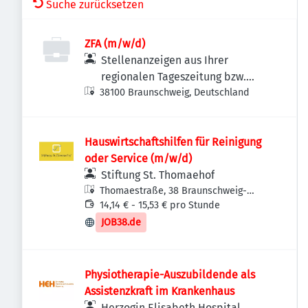
Suche zurücksetzen
ZFA (m/w/d)
Stellenanzeigen aus Ihrer
regionalen Tageszeitung bzw.
38100 Braunschweig, Deutschland
Anzeigenzeitung
Hauswirtschaftshilfen für Reinigung
oder Service (m/w/d)
Stiftung St. Thomaehof
Thomaestraße, 38 Braunschweig-
Westliches Ringgebiet, Deutschland
14,14 € - 15,53 € pro Stunde
JOB38.de
Physiotherapie-Auszubildende als
Assistenzkraft im Krankenhaus
Herzogin Elisabeth Hospital