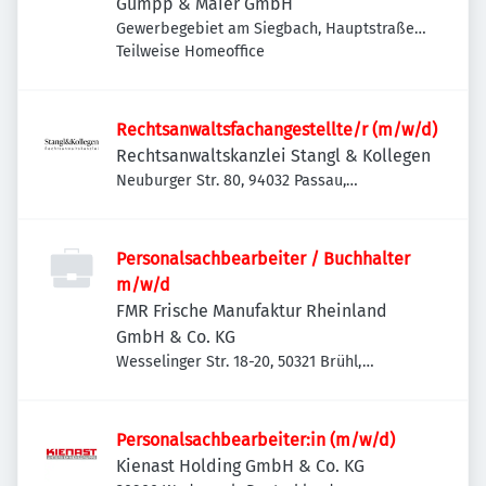
Gumpp & Maier GmbH
Gewerbegebiet am Siegbach, Hauptstraße
65, 86637 Binswangen, Deutschland
Teilweise Homeoffice
Rechtsanwaltsfachangestellte/r (m/w/d)
Rechtsanwaltskanzlei Stangl & Kollegen
Neuburger Str. 80, 94032 Passau,
Deutschland
Personalsachbearbeiter / Buchhalter
m/w/d
FMR Frische Manufaktur Rheinland
GmbH & Co. KG
Wesselinger Str. 18-20, 50321 Brühl,
Deutschland
Personalsachbearbeiter:in (m/w/d)
Kienast Holding GmbH & Co. KG