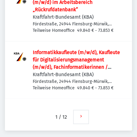
(m/w/d) im Arbeitsbereich
„Rückrufdatenbank“
Kraftfahrt-Bundesamt (KBA)
Fördestraße, 24944 Flensburg-Mürwik,
Deutschland
Teilweise Homeoffice
49.840 € - 73.853 €
Informatik­kaufleute (m/w/d), Kaufleute
für Digitalisierungs­management
(m/w/d), Fachinformatikerinnen /
Fachinformatiker (m/w/d) oder
Kraftfahrt-Bundesamt (KBA)
vergleichbare IT-Ausbildung für den IT-
Fördestraße, 24944 Flensburg-Mürwik,
Deutschland
Teilweise Homeoffice
49.840 € - 73.853 €
Leitstand im Rechenzentrum
1
/
12