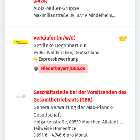
(#424)
Alois-Müller-Gruppe
Maximilianstraße 39, 87719 Mindelheim,
Deutschland
Verkäufer (m/w/d)
Getränke Degenhart e.K.
94065 Waldkirchen, Deutschland
Expressbewerbung
NiederbayernJOBS.de
Geschäftsstelle bei der Vorsitzenden des
Gesamtbetriebsrats (GBR)
Generalverwaltung der Max-Planck-
Gesellschaft
Hofgartenstraße, 80539 München-Altstadt-
Lehel, Deutschland
Teilweise Homeoffice
3.691 € - 4.746 € pro Monat