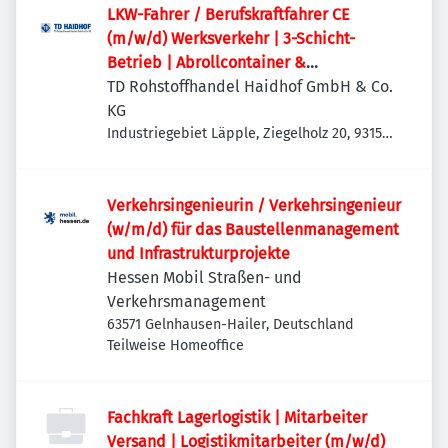
LKW-Fahrer / Berufskraftfahrer CE
(m/w/d) Werksverkehr | 3-Schicht-
Betrieb | Abrollcontainer &
Absetzmulden
TD Rohstoffhandel Haidhof GmbH & Co.
KG
Industriegebiet Läpple, Ziegelholz 20, 93158
Teublitz-Maxhütte, Deutschland
Verkehrsingenieurin / Verkehrsingenieur
(w/m/d) für das Baustellenmanagement
und Infrastrukturprojekte
Hessen Mobil Straßen- und
Verkehrsmanagement
63571 Gelnhausen-Hailer, Deutschland
Teilweise Homeoffice
Fachkraft Lagerlogistik | Mitarbeiter
Versand | Logistikmitarbeiter (m/w/d)