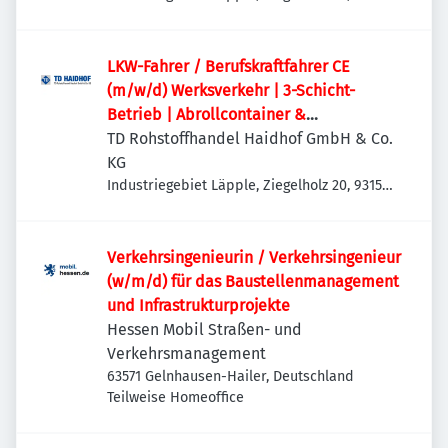
Teublitz-Maxhütte, Deutschland
LKW-Fahrer / Berufskraftfahrer CE
(m/w/d) Werksverkehr | 3-Schicht-
Betrieb | Abrollcontainer &
Absetzmulden
TD Rohstoffhandel Haidhof GmbH & Co.
KG
Industriegebiet Läpple, Ziegelholz 20, 93158
Teublitz-Maxhütte, Deutschland
Verkehrsingenieurin / Verkehrsingenieur
(w/m/d) für das Baustellenmanagement
und Infrastrukturprojekte
Hessen Mobil Straßen- und
Verkehrsmanagement
63571 Gelnhausen-Hailer, Deutschland
Teilweise Homeoffice