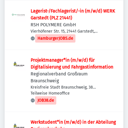
Lagerist-/Fachlagerist/-in (m/w/d) WERK
Garstedt (PLZ 21441)
RSH POLYMERE GmbH
Vierhöfener Str. 15, 21441 Garstedt,
Deutschland
HamburgerJOBS.de
Projektmanager*in (m/w/d) für
Digitalisierung und Fahrgastinformation
Regionalverband Großraum
Braunschweig
Kreisfreie Stadt Braunschweig, 38
Braunschweig, Deutschland
Teilweise Homeoffice
JOB38.de
Werkstudent*in (m/w/d) in der Abteilung