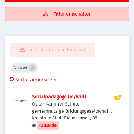
Filter einschalten
Jetzt Jobalarm aktivieren!
Vollzeit
Suche zurücksetzen
Sozialpädagoge (m/w/d)
Oskar Kämmer Schule
gemeinnützige Bildungsgesellschaft
mbH
Kreisfreie Stadt Braunschweig, 38
Braunschweig, Deutschland
JOB38.de