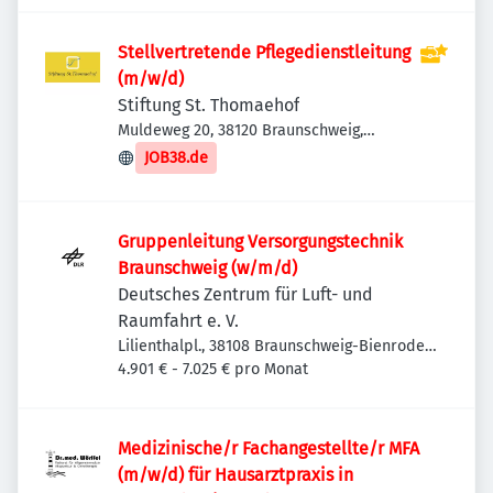
Stellvertretende Pflegedienstleitung
(m/w/d)
Stiftung St. Thomaehof
Muldeweg 20, 38120 Braunschweig,
Deutschland
JOB38.de
Gruppenleitung Versorgungstechnik
Braunschweig (w/m/d)
Deutsches Zentrum für Luft- und
Raumfahrt e. V.
Lilienthalpl., 38108 Braunschweig-Bienrode-
Waggum-Bevenrode, Deutschland
4.901 € - 7.025 € pro Monat
Medizinische/r Fachangestellte/r MFA
(m/w/d) für Hausarztpraxis in