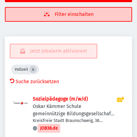
Filter einschalten
Jetzt Jobalarm aktivieren!
Vollzeit
Suche zurücksetzen
Sozialpädagoge (m/w/d)
Oskar Kämmer Schule
gemeinnützige Bildungsgesellschaft
mbH
Kreisfreie Stadt Braunschweig, 38
Braunschweig, Deutschland
JOB38.de