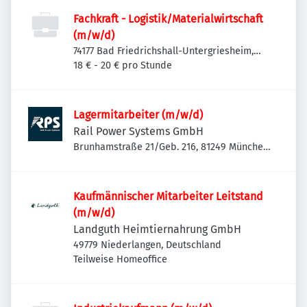
Fachkraft - Logistik/Materialwirtschaft
(m/w/d)
74177 Bad Friedrichshall-Untergriesheim,
Deutschland
18 € - 20 € pro Stunde
Lagermitarbeiter (m/w/d)
Rail Power Systems GmbH
Brunhamstraße 21/Geb. 216, 81249 München-
Aubing-Lochhausen-Langwied, Deutschland
Kaufmännischer Mitarbeiter Leitstand
(m/w/d)
Landguth Heimtiernahrung GmbH
49779 Niederlangen, Deutschland
Teilweise Homeoffice