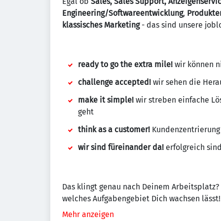
Egal ob
Sales, Sales Support, Anzeigenservi
Engineering/Softwareentwicklung
,
Produkte
klassisches
Marketing
- das sind unsere jobl
ready to go the extra mile!
wir können ni
challenge accepted!
wir sehen die Hera
make it simple!
wir streben einfache L
geht
think as a customer!
Kundenzentrierung 
wir sind füreinander da!
erfolgreich si
Das klingt genau nach Deinem Arbeitsplatz?
welches Aufgabengebiet Dich wachsen lässt!
Mehr anzeigen