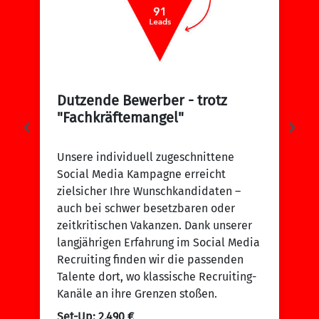
Dutzende Bewerber - trotz 
"Fachkräftemangel"
B
Unsere individuell zugeschnittene
Social Media Kampagne erreicht
Na
zielsicher Ihre Wunschkandidaten –
ku
auch bei schwer besetzbaren oder
Ih
zeitkritischen Vakanzen. Dank unserer
un
langjährigen Erfahrung im Social Media
Ba
Recruiting finden wir die passenden
e
zi
Talente dort, wo klassische Recruiting-
In
Kanäle an ihre Grenzen stoßen.​
zu
ss
Set-Up: 2.490 €